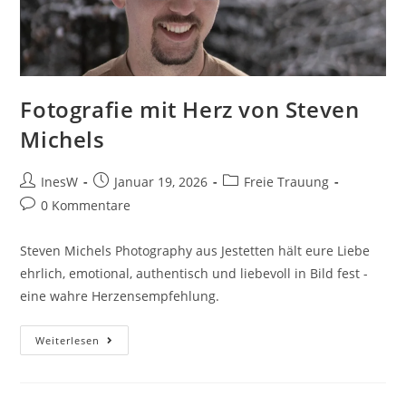
Fotografie mit Herz von Steven
Michels
Beitrags-
Beitrag
Beitrags-
InesW
Januar 19, 2026
Freie Trauung
Autor:
veröffentlicht:
Kategorie:
Beitrags-
0 Kommentare
Kommentare:
Steven Michels Photography aus Jestetten hält eure Liebe
ehrlich, emotional, authentisch und liebevoll in Bild fest -
eine wahre Herzensempfehlung.
Fotografie
Weiterlesen
Mit
Herz
Von
Steven
Michels