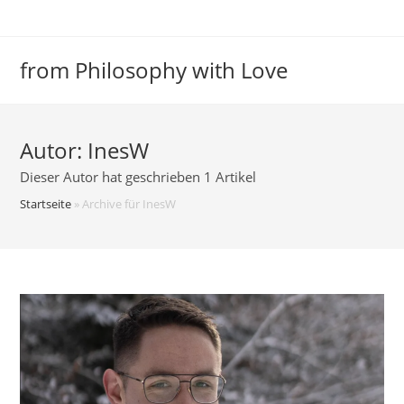
Zum
Inhalt
springen
from Philosophy with Love
Autor:
InesW
Dieser Autor hat geschrieben 1 Artikel
Startseite
»
Archive für InesW